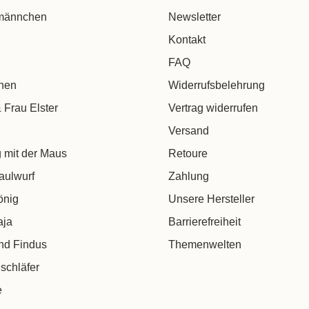
männchen
Newsletter
Kontakt
FAQ
chen
Widerrufsbelehrung
 Frau Elster
Vertrag widerrufen
Versand
 mit der Maus
Retoure
aulwurf
Zahlung
önig
Unsere Hersteller
aja
Barrierefreiheit
nd Findus
Themenwelten
schläfer
e