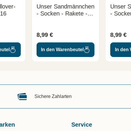
lover-
Unser Sandmännchen
Unser 
116
- Socken - Rakete -
- Socke
Größe: 23-27
Größe: 
8,99 €
8,99 €
eutel
In den Warenbeutel
In den
Sichere Zahlarten
arken
Service