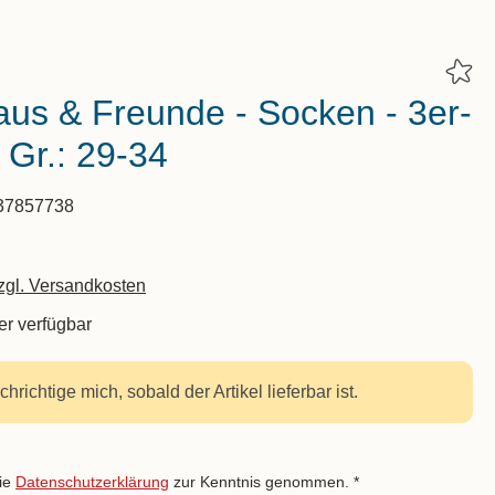
us & Freunde - Socken - 3er-
 Gr.: 29-34
37857738
zzgl. Versandkosten
r verfügbar
hrichtige mich, sobald der Artikel lieferbar ist.
füllen(Spam Schutz)
die
Datenschutzerklärung
zur Kenntnis genommen. *