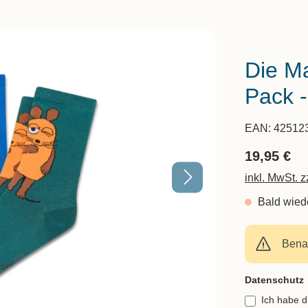
Die Ma
Pack -
EAN:
42512
19,95 €
inkl. MwSt. 
Bald wiede
Benac
Feld nicht aus
Datenschutz
Ich habe 