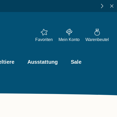
★★★★★
4,73
bei Trusted Shops
Favoriten
Mein Konto
Warenbeutel
ltiere
Ausstattung
Sale