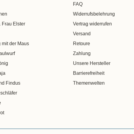
FAQ
chen
Widerrufsbelehrung
 Frau Elster
Vertrag widerrufen
Versand
 mit der Maus
Retoure
aulwurf
Zahlung
önig
Unsere Hersteller
aja
Barrierefreiheit
nd Findus
Themenwelten
schläfer
e
ot