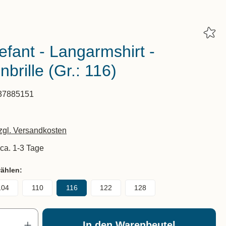
efant - Langarmshirt -
brille (Gr.: 116)
37885151
zzgl. Versandkosten
 ca. 1-3 Tage
wählen:
104
110
116
122
128
Produkt Anzahl: Gib den gewünscht
In den Warenbeutel