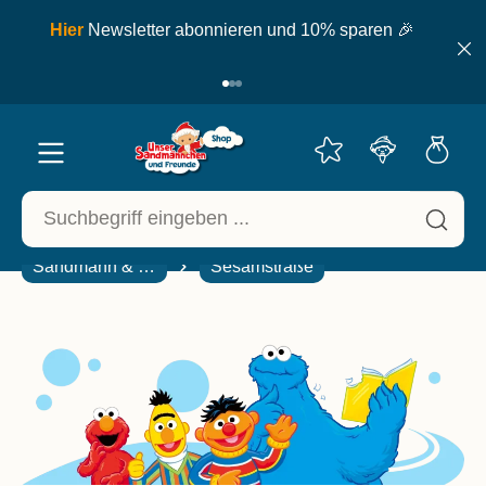
inhalt springen
🎉
★★★★★
4,73
bei Trusted Shops
📦
Sandmann & Freunde
Sesamstraße