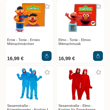
Ernie - Tonie - Ernies
Elmo - Tonie - Elmos
Mitmachmärchen
Mitmachmusik
16,99 €
16,99 €
Sesamstraße -
Sesamstraße - Elmo -
Krümelmonster - Kostüm für
Kostüm für Erwachsene