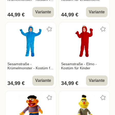
Erwachsene
Variante
Variante
44,99 €
44,99 €
Sesamstraße -
Sesamstraße - Elmo -
Krümelmonster - Kostüm für
Kostüm für Kinder
Kinder
Variante
Variante
34,99 €
34,99 €