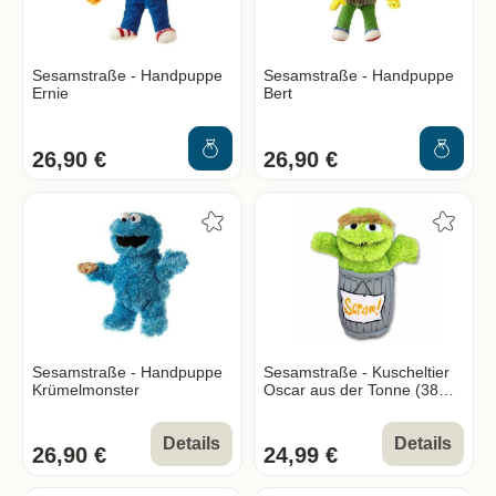
Sesamstraße - Handpuppe
Sesamstraße - Handpuppe
Ernie
Bert
26,90 €
26,90 €
Sesamstraße - Handpuppe
Sesamstraße - Kuscheltier
Krümelmonster
Oscar aus der Tonne (38
cm)
Details
Details
26,90 €
24,99 €