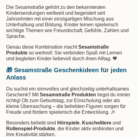
Die Sesamstraße gehört zu den bekanntesten
Kindersendungen weltweit und begeistert seit
Jahrzehnten mit einer einzigartigen Mischung aus
Unterhaltung und Bildung. Kinder lernen spielerisch
wichtige Themen wie Freundschaft, Gefühle, Zahlen und
Sprache.
Genau diese Kombination macht
Sesamstraße
Produkte
so wertvoll: Sie verbinden Spaß mit Lernen
und begleiten Kinder liebevoll durch ihren Alltag. 🧡
🎁 Sesamstraße Geschenkideen für jeden
Anlass
Du suchst ein sinnvolles und gleichzeitig unterhaltsames
Geschenk? Mit
Sesamstraße Produkten
liegst du immer
richtig! Ob zum Geburtstag, zur Einschulung oder als
kleine Überraschung – die beliebten Figuren sorgen für
Freude und fördern spielerisch die Entwicklung. 🎉
Besonders beliebt sind
Hörspiele
,
Kuscheltiere
und
Rollenspiel-Produkte
, die Kinder aktiv einbinden und
ihre Kreativität stärken.