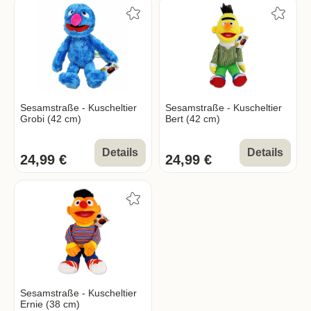
Sesamstraße - Kuscheltier
Sesamstraße - Kuscheltier
Grobi (42 cm)
Bert (42 cm)
Details
Details
24,99 €
24,99 €
Sesamstraße - Kuscheltier
Ernie (38 cm)