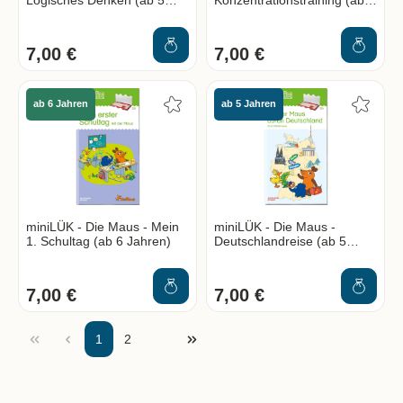
Logisches Denken (ab 5
Konzentrationstraining (ab 5
Jahren)
Jahren)
7,00 €
7,00 €
ab 6 Jahren
ab 5 Jahren
miniLÜK - Die Maus - Mein
miniLÜK - Die Maus -
1. Schultag (ab 6 Jahren)
Deutschlandreise (ab 5
Jahren)
7,00 €
7,00 €
Zu Seite 1
Eine Seite zurück
Eine Seite vor
zur letzten Seite
1
2