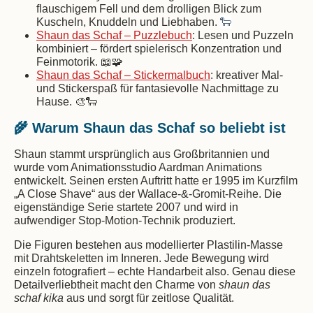
flauschigem Fell und dem drolligen Blick zum
🐑
Kuscheln, Knuddeln und Liebhaben.
Shaun das Schaf – Puzzlebuch
: Lesen und Puzzeln
kombiniert – fördert spielerisch Konzentration und
Feinmotorik. 📖🧩
Shaun das Schaf – Stickermalbuch
: kreativer Mal-
und Stickerspaß für fantasievolle Nachmittage zu
Hause. 🎨🐑
🌾 Warum Shaun das Schaf so beliebt ist
Shaun stammt ursprünglich aus Großbritannien und
wurde vom Animationsstudio Aardman Animations
entwickelt. Seinen ersten Auftritt hatte er 1995 im Kurzfilm
„A Close Shave“ aus der Wallace-&-Gromit-Reihe. Die
eigenständige Serie startete 2007 und wird in
aufwendiger Stop-Motion-Technik produziert.
Die Figuren bestehen aus modellierter Plastilin-Masse
mit Drahtskeletten im Inneren. Jede Bewegung wird
einzeln fotografiert – echte Handarbeit also. Genau diese
Detailverliebtheit macht den Charme von
shaun das
schaf kika
aus und sorgt für zeitlose Qualität.