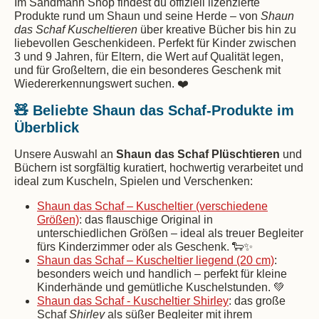
Im Sandmann Shop findest du offiziell lizenzierte
Produkte rund um Shaun und seine Herde – von
Shaun
das Schaf Kuscheltieren
über kreative Bücher bis hin zu
liebevollen Geschenkideen. Perfekt für Kinder zwischen
3 und 9 Jahren, für Eltern, die Wert auf Qualität legen,
und für Großeltern, die ein besonderes Geschenk mit
Wiedererkennungswert suchen. ❤️
🧸 Beliebte Shaun das Schaf-Produkte im
Überblick
Unsere Auswahl an
Shaun das Schaf Plüschtieren
und
Büchern ist sorgfältig kuratiert, hochwertig verarbeitet und
ideal zum Kuscheln, Spielen und Verschenken:
Shaun das Schaf – Kuscheltier (verschiedene
Größen)
: das flauschige Original in
unterschiedlichen Größen – ideal als treuer Begleiter
fürs Kinderzimmer oder als Geschenk. 🐑✨
Shaun das Schaf – Kuscheltier liegend (20 cm)
:
besonders weich und handlich – perfekt für kleine
Kinderhände und gemütliche Kuschelstunden. 💚
Shaun das Schaf - Kuscheltier Shirley
: das große
Schaf
Shirley
als süßer Begleiter mit ihrem