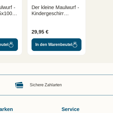
lwurf -
Der kleine Maulwurf -
5x100
Kindergeschirr
Erdbeere (3-teilig)
29,95 €
eutel
In den Warenbeutel
Sichere Zahlarten
arken
Service