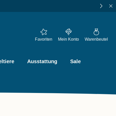
★★
4,73
bei Trusted Shops
Favoriten
Mein Konto
Warenbeutel
ltiere
Ausstattung
Sale