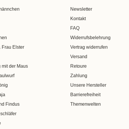
männchen
Newsletter
Kontakt
FAQ
chen
Widerrufsbelehrung
 Frau Elster
Vertrag widerrufen
Versand
 mit der Maus
Retoure
aulwurf
Zahlung
önig
Unsere Hersteller
aja
Barrierefreiheit
nd Findus
Themenwelten
schläfer
e