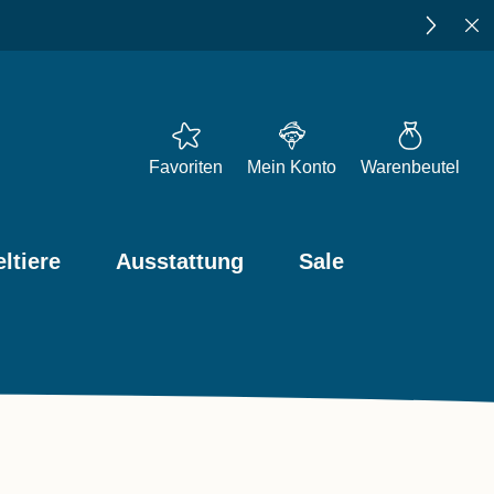
★★★★★
4,73
bei Trusted
Favoriten
Mein Konto
Warenbeutel
ltiere
Ausstattung
Sale