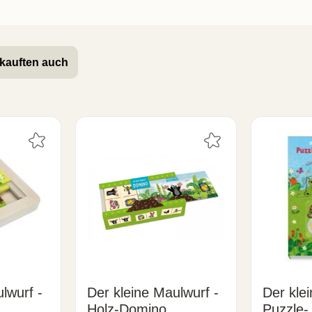
kauften auch
lwurf -
Der kleine Maulwurf -
Der kle
Holz-Domino
Puzzle-