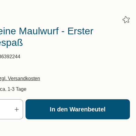
eine Maulwurf - Erster
espaß
86392244
zzgl. Versandkosten
 ca. 1-3 Tage
Produkt Anzahl: Gib den gewünscht
In den Warenbeutel