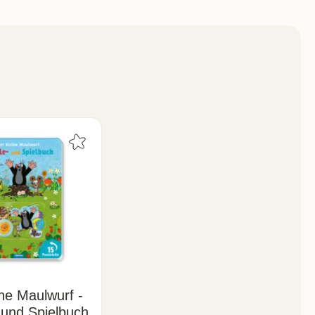
ine Maulwurf -
 und Spielbuch