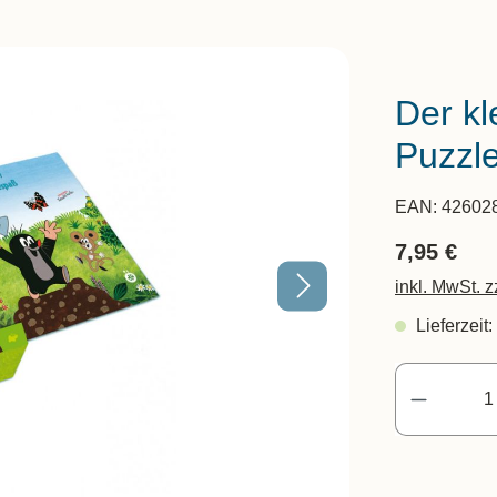
Der kl
Puzzl
EAN:
42602
7,95 €
inkl. MwSt. 
Lieferzeit: