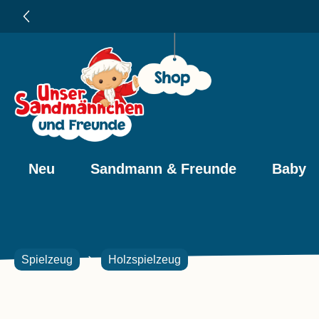
e springen
Zur Hauptnavigation springen
bonnieren und 10% sparen 🎉
Neu
Sandmann & Freunde
Baby
Spielzeug
Holzspielzeug