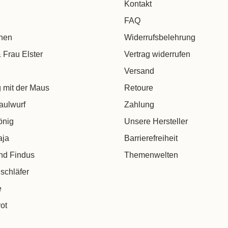
Kontakt
FAQ
chen
Widerrufsbelehrung
 Frau Elster
Vertrag widerrufen
Versand
 mit der Maus
Retoure
aulwurf
Zahlung
önig
Unsere Hersteller
aja
Barrierefreiheit
nd Findus
Themenwelten
schläfer
e
ot