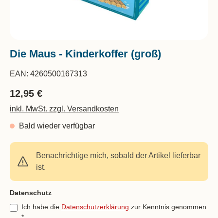
Die Maus - Kinderkoffer (groß)
EAN:
4260500167313
12,95 €
inkl. MwSt. zzgl. Versandkosten
Bald wieder verfügbar
Benachrichtige mich, sobald der Artikel lieferbar
ist.
Feld nicht ausfüllen(Spam Schutz)
Datenschutz
Ich habe die
Datenschutzerklärung
zur Kenntnis genommen.
*