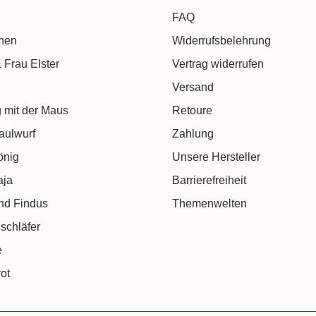
FAQ
chen
Widerrufsbelehrung
 Frau Elster
Vertrag widerrufen
Versand
 mit der Maus
Retoure
aulwurf
Zahlung
önig
Unsere Hersteller
aja
Barrierefreiheit
nd Findus
Themenwelten
schläfer
e
ot