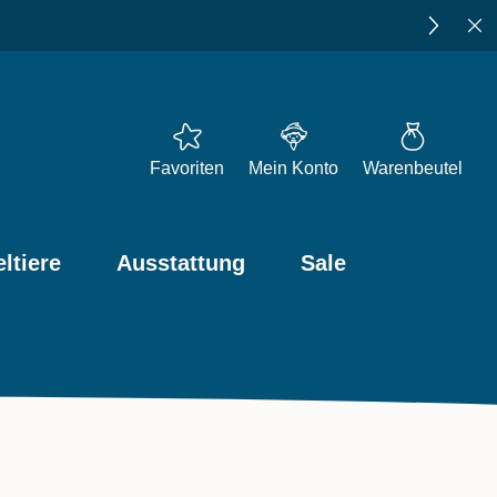
★★★★★
4,73
bei Trusted Shops
Favoriten
Mein Konto
Warenbeutel
ltiere
Ausstattung
Sale