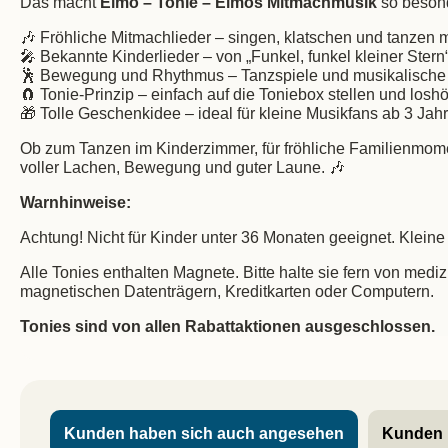
Das macht
Elmo – Tonie – Elmos Mitmachmusik
so beson
🎶 Fröhliche Mitmachlieder – singen, klatschen und tanzen 
🎤 Bekannte Kinderlieder – von „Funkel, funkel kleiner Stern“
🕺 Bewegung und Rhythmus – Tanzspiele und musikalische
🧲 Tonie-Prinzip – einfach auf die Toniebox stellen und losh
🎁 Tolle Geschenkidee – ideal für kleine Musikfans ab 3 Jah
Ob zum Tanzen im Kinderzimmer, für fröhliche Familienmome
voller Lachen, Bewegung und guter Laune. 🎶
Warnhinweise:
Achtung! Nicht für Kinder unter 36 Monaten geeignet. Kleine 
Alle Tonies enthalten Magnete. Bitte halte sie fern von me
magnetischen Datenträgern, Kreditkarten oder Computern.
Tonies sind von allen Rabattaktionen ausgeschlossen.
Kunden haben sich auch angesehen
Kunden 