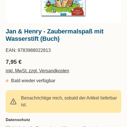
Jan & Henry - Zaubermalspaß mit
Wasserstift (Buch)
EAN:
9783988022813
7,95 €
inkl. MwSt. zzgl. Versandkosten
Bald wieder verfügbar
Benachrichtige mich, sobald der Artikel lieferbar
ist.
Feld nicht ausfüllen(Spam Schutz)
Datenschutz