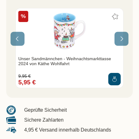
%
Unser Sandmännchen - Weihnachtsmarkttasse
Un
2024 von Käthe Wohlfahrt
We
9,95 €
39,
5,95 €
29
Geprüfte Sicherheit
Sichere Zahlarten
4,95 € Versand innerhalb Deutschlands