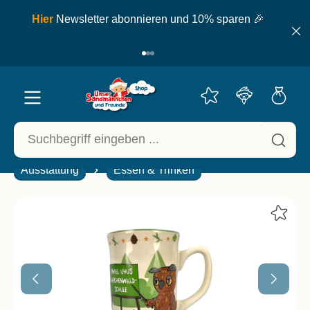
inhalt springen
ell
Hier
Newsletter abonnieren und 10% sparen 🎉
Ausstattung
Essen & Trinken