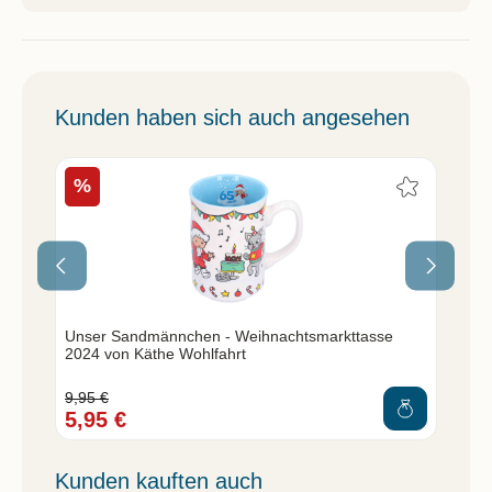
Kunden haben sich auch angesehen
%
en
Unser Sandmännchen - Weihnachtsmarkttasse
Un
2024 von Käthe Wohlfahrt
We
9,95 €
39,
5,95 €
29
Kunden kauften auch