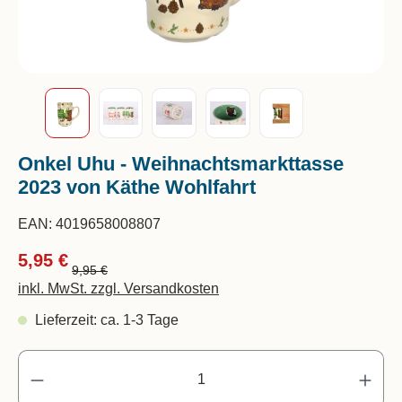
Onkel Uhu - Weihnachtsmarkttasse
2023 von Käthe Wohlfahrt
EAN:
4019658008807
5,95 €
9,95 €
inkl. MwSt. zzgl. Versandkosten
Lieferzeit: ca. 1-3 Tage
Pr