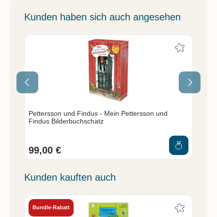
Kunden haben sich auch angesehen
Bu
Pettersson und Findus - Mein Pettersson und
Pet
Findus Bilderbuchschatz
99,00 €
4,
Kunden kauften auch
Bundle-Rabatt