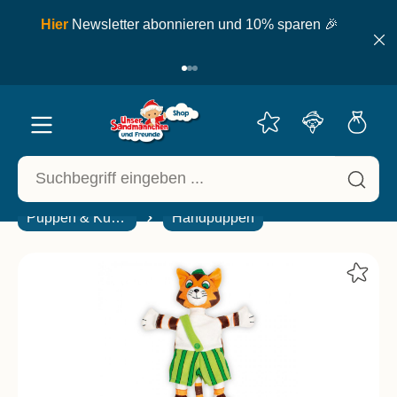
inhalt springen
ell
Hier
Newsletter abonnieren und 10% sparen 🎉
Puppen & Kuscheltiere
Handpuppen