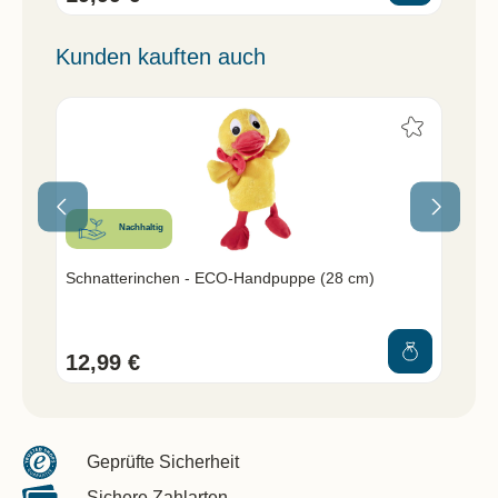
Kunden kauften auch
Nachhaltig
m)
Schnatterinchen - ECO-Handpuppe (28 cm)
Mo
12,99 €
12
Geprüfte Sicherheit
Sichere Zahlarten