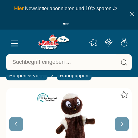
inhalt springen
ell
Hier
Newsletter abonnieren und 10% sparen 🎉
Puppen & Kuscheltiere
Handpuppen