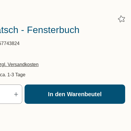
latsch - Fensterbuch
57743824
zzgl. Versandkosten
 ca. 1-3 Tage
Produkt Anzahl: Gib den gewünscht
In den Warenbeutel