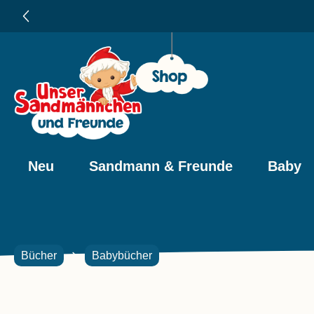
e springen
Zur Hauptnavigation springen
Neu
Sandmann & Freunde
Baby
Bücher
Babybücher