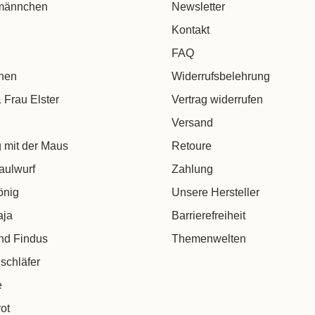
männchen
Newsletter
Kontakt
FAQ
chen
Widerrufsbelehrung
 Frau Elster
Vertrag widerrufen
Versand
 mit der Maus
Retoure
aulwurf
Zahlung
önig
Unsere Hersteller
aja
Barrierefreiheit
nd Findus
Themenwelten
schläfer
e
ot