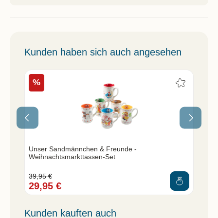
Kunden haben sich auch angesehen
%
Unser Sandmännchen & Freunde -
Pit
Weihnachtsmarkttassen-Set
39,95 €
6,9
29,95 €
4,
Kunden kauften auch