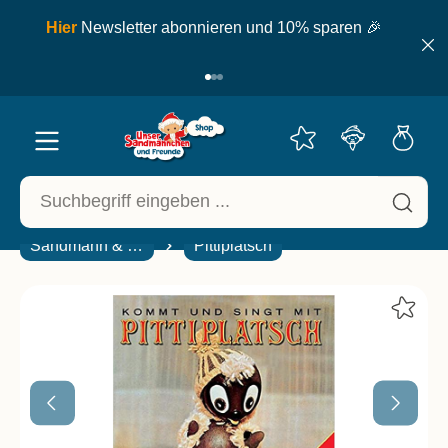
inhalt springen
ell
Hier
Newsletter abonnieren und 10% sparen 🎉
Sandmann & Freunde
Pittiplatsch