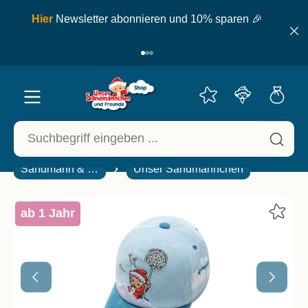
inhalt springen
ell
Hier
Newsletter abonnieren und 10% sparen 🎉
Sandmann & Freunde
Unser Sandmännchen
ab 1 Jahr