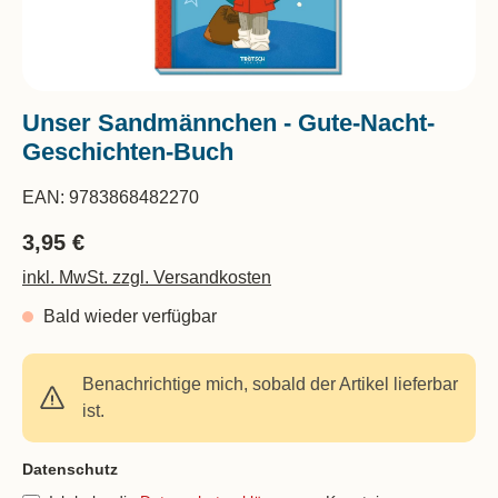
Unser Sandmännchen - Gute-Nacht-
Geschichten-Buch
EAN:
9783868482270
3,95 €
inkl. MwSt. zzgl. Versandkosten
Bald wieder verfügbar
Benachrichtige mich, sobald der Artikel lieferbar
ist.
Feld nicht ausfüllen(Spam Schutz)
Datenschutz