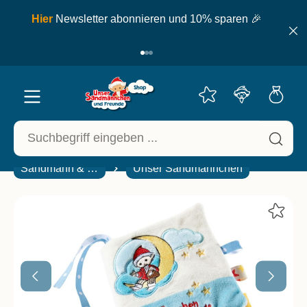
inhalt springen
ell
Hier
Newsletter abonnieren und 10% sparen 🎉
Sandmann & Freunde
Unser Sandmännchen