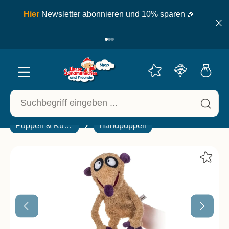
inhalt springen
ell
Hier
Newsletter abonnieren und 10% sparen 🎉
Puppen & Kuscheltiere
Handpuppen