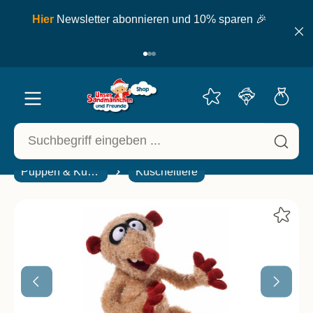
inhalt springen
ell
Hier
Newsletter abonnieren und 10% sparen 🎉
Puppen & Kuscheltiere
Kuscheltiere