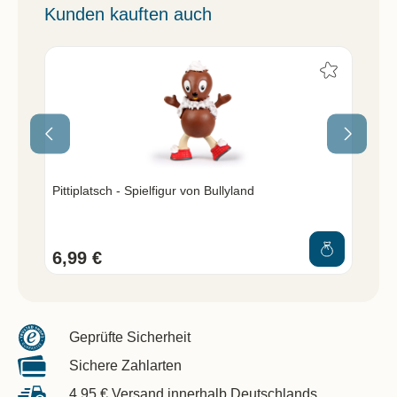
Kunden kauften auch
Pittiplatsch - Spielfigur von Bullyland
Her
6,99 €
6,
Geprüfte Sicherheit
Sichere Zahlarten
4,95 € Versand innerhalb Deutschlands