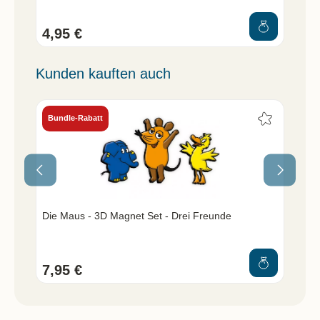
4,95 €
9,
Kunden kauften auch
Bundle-Rabatt
Bu
Die Maus - 3D Magnet Set - Drei Freunde
Der
Sch
7,95 €
4,