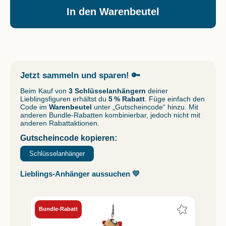
In den Warenbeutel
Jetzt sammeln und sparen!
🔑
Beim Kauf von
3 Schlüsselanhängern
deiner
Lieblingsfiguren erhältst du
5 % Rabatt
. Füge einfach den
Code im
Warenbeutel
unter „Gutscheincode“ hinzu. Mit
anderen Bundle-Rabatten kombinierbar, jedoch nicht mit
anderen Rabattaktionen.
Gutscheincode kopieren:
Schlüsselanhänger
Lieblings-Anhänger aussuchen 💛
Bundle-Rabatt
Bun