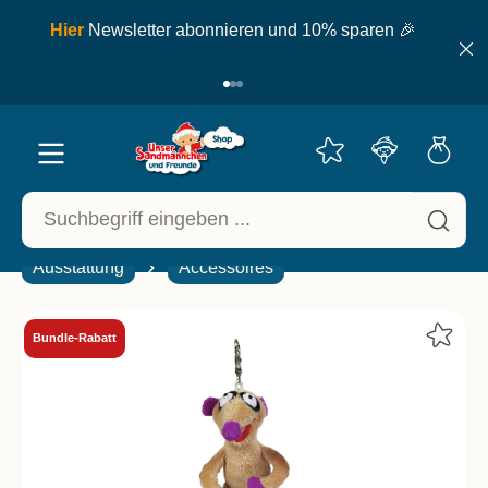
inhalt springen
ell
Hier
Newsletter abonnieren und 10% sparen 🎉
Ausstattung
Accessoires
Bundle-Rabatt