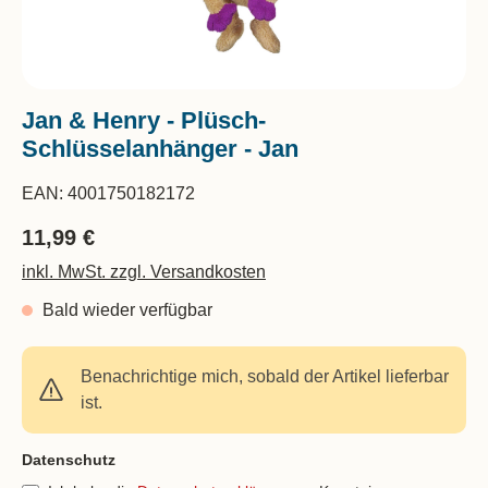
Jan & Henry - Plüsch-
Schlüsselanhänger - Jan
EAN:
4001750182172
11,99 €
inkl. MwSt. zzgl. Versandkosten
Bald wieder verfügbar
Benachrichtige mich, sobald der Artikel lieferbar
ist.
Feld nicht ausfüllen(Spam Schutz)
Datenschutz