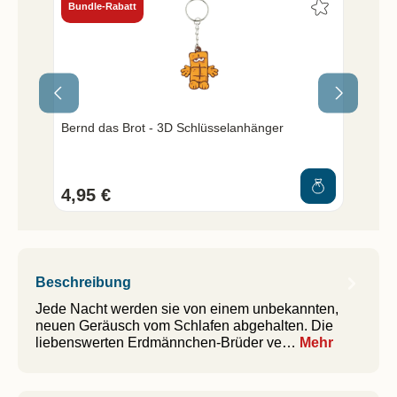
Bundle-Rabatt
Bun
Ne
Henry
Bernd das Brot - 3D Schlüsselanhänger
Schn
ils
4,95 €
7,9
Beschreibung
Jede Nacht werden sie von einem unbekannten,
neuen Geräusch vom Schlafen abgehalten. Die
liebenswerten Erdmännchen-Brüder ve…
Mehr