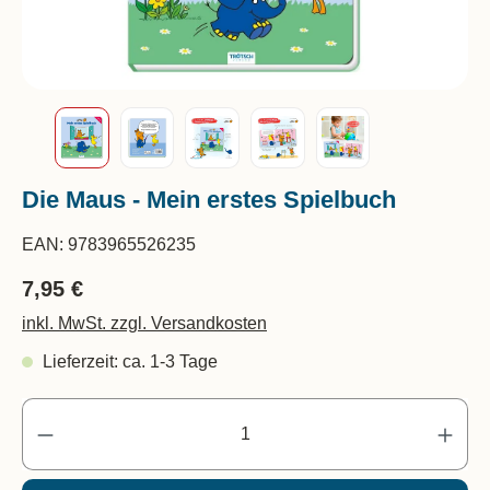
Die Maus - Mein erstes Spielbuch
EAN:
9783965526235
7,95 €
inkl. MwSt. zzgl. Versandkosten
Lieferzeit: ca. 1-3 Tage
Pr