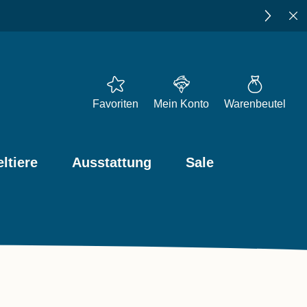
★★★★★
4,73
bei Trusted
Favoriten
Mein Konto
Warenbeutel
ltiere
Ausstattung
Sale