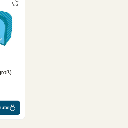
groß)
eutel