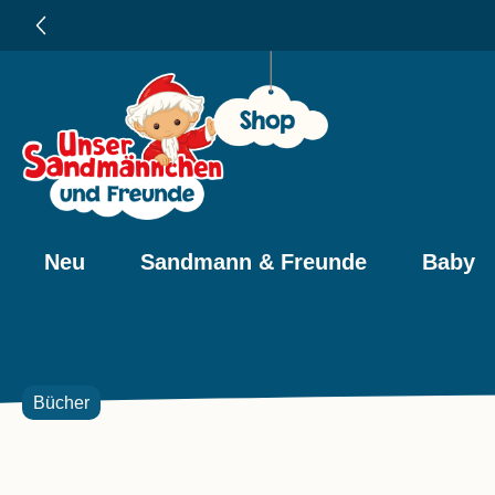
e springen
Zur Hauptnavigation springen
bonnieren und 10% sparen 🎉
Neu
Sandmann & Freunde
Baby
Bücher