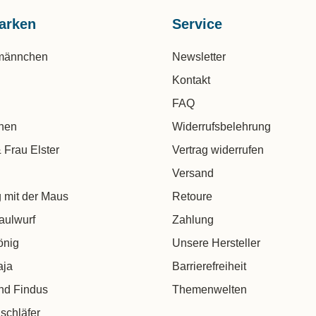
arken
Service
männchen
Newsletter
Kontakt
FAQ
chen
Widerrufsbelehrung
 Frau Elster
Vertrag widerrufen
Versand
 mit der Maus
Retoure
aulwurf
Zahlung
önig
Unsere Hersteller
aja
Barrierefreiheit
nd Findus
Themenwelten
schläfer