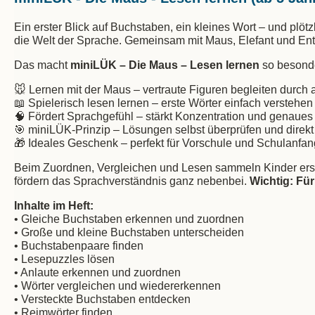
Ein erster Blick auf Buchstaben, ein kleines Wort – und plö
die Welt der Sprache. Gemeinsam mit Maus, Elefant und Ente
Das macht
miniLÜK – Die Maus – Lesen lernen
so besond
🐭 Lernen mit der Maus – vertraute Figuren begleiten durch
📖 Spielerisch lesen lernen – erste Wörter einfach verstehe
🧠 Fördert Sprachgefühl – stärkt Konzentration und genaue
🎯 miniLÜK-Prinzip – Lösungen selbst überprüfen und direkt
🎁 Ideales Geschenk – perfekt für Vorschule und Schulanfan
Beim Zuordnen, Vergleichen und Lesen sammeln Kinder ers
fördern das Sprachverständnis ganz nebenbei.
Wichtig: Für
Inhalte im Heft:
• Gleiche Buchstaben erkennen und zuordnen
• Große und kleine Buchstaben unterscheiden
• Buchstabenpaare finden
• Lesepuzzles lösen
• Anlaute erkennen und zuordnen
• Wörter vergleichen und wiedererkennen
• Versteckte Buchstaben entdecken
• Reimwörter finden