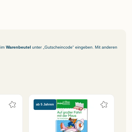
 im
Warenbeutel
unter „Gutscheincode“ eingeben. Mit anderen
ab 5 Jahren
ab