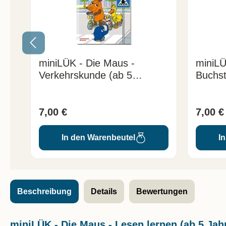
miniLÜK - Die Maus -
miniLÜ
Verkehrskunde (ab 5
Buchst
Jahren)
Jahren
7,00 €
7,00 €
In den Warenbeutel
I
Beschreibung
Details
Bewertungen
miniLÜK - Die Maus - Lesen lernen (ab 5 Jah