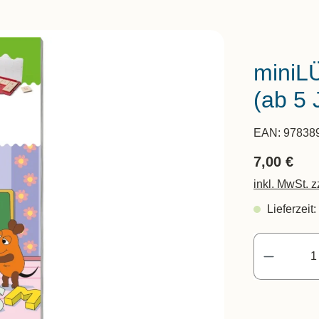
miniLÜ
(ab 5 
EAN:
97838
7,00 €
inkl. MwSt. 
Lieferzeit: