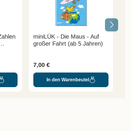
Zahlen
miniLÜK - Die Maus - Auf
mi
großer Fahrt (ab 5 Jahren)
En
Ja
7,00 €
7,
In den Warenbeutel