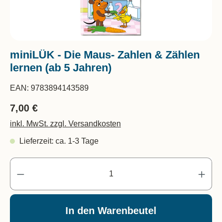
miniLÜK - Die Maus- Zahlen & Zählen
lernen (ab 5 Jahren)
EAN:
9783894143589
7,00 €
inkl. MwSt. zzgl. Versandkosten
Lieferzeit: ca. 1-3 Tage
Pr
In den Warenbeutel