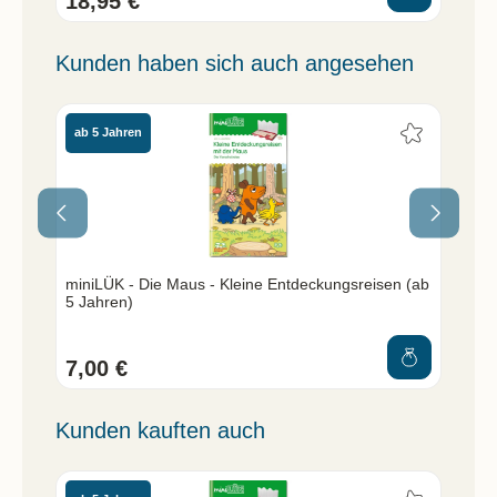
18,95 €
18
Kunden haben sich auch angesehen
ab 5 Jahren
ab
0
miniLÜK - Die Maus - Kleine Entdeckungsreisen (ab
min
5 Jahren)
Jah
7,00 €
7,
Kunden kauften auch