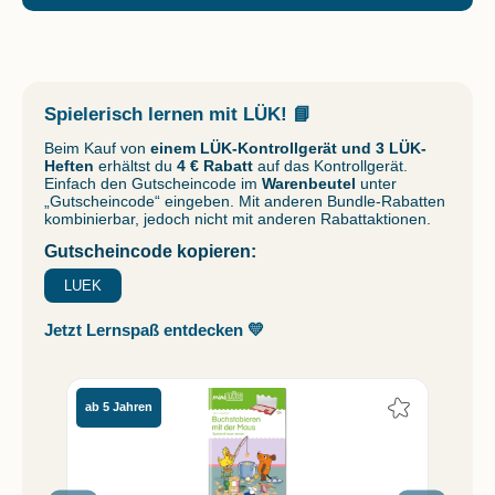
Spielerisch lernen mit LÜK!
📘
Beim Kauf von
einem LÜK-Kontrollgerät und 3 LÜK-
Heften
erhältst du
4 € Rabatt
auf das Kontrollgerät.
Einfach den Gutscheincode im
Warenbeutel
unter
„Gutscheincode“ eingeben. Mit anderen Bundle-Rabatten
kombinierbar, jedoch nicht mit anderen Rabattaktionen.
Gutscheincode kopieren:
LUEK
Jetzt Lernspaß entdecken 💛
ab 5 Jahren
ab 6