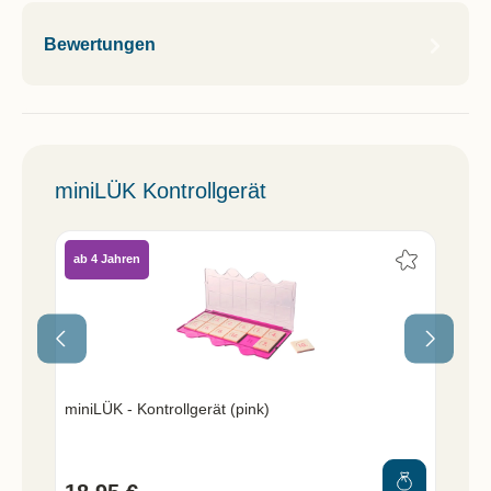
Bewertungen
miniLÜK Kontrollgerät
ab 4 Jahren
ab
miniLÜK - Kontrollgerät (pink)
min